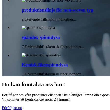
produktionslinje för non-woven tyg
artikelvärde Tillämplig indikation...
spandex spinndysa
ODM/smältblåst/kemisk fiber/spandex...
Kemisk fiberspinndysa
ODM/smältblåst/kemisk fiber/spandex...
Du kan kontakta oss här!
För frågor om våra produkter eller prislista, vänligen lämna din e-posta
Vi kommer att kontakta dig inom 24 timmar.
Förfrågan nu