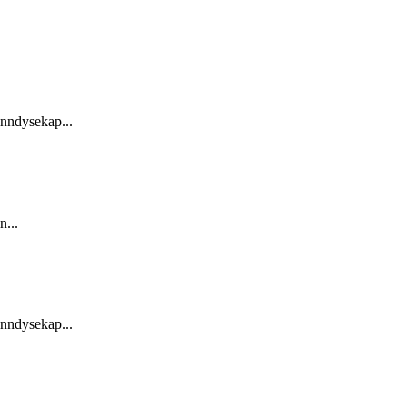
nndysekap...
n...
nndysekap...