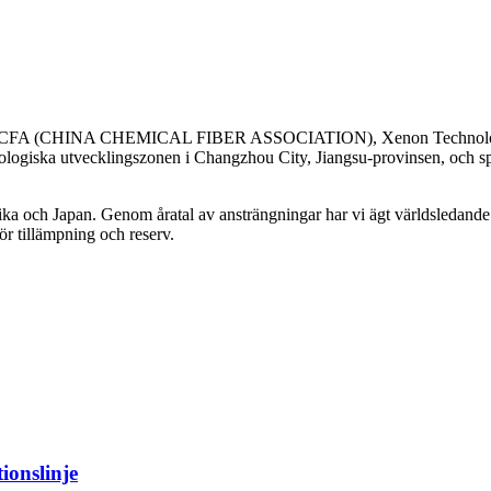
 i CCFA (CHINA CHEMICAL FIBER ASSOCIATION), Xenon Technology 
ologiska utvecklingszonen i Changzhou City, Jiangsu-provinsen, och spec
ka och Japan. Genom åratal av ansträngningar har vi ägt världsledande 
r tillämpning och reserv.
ionslinje