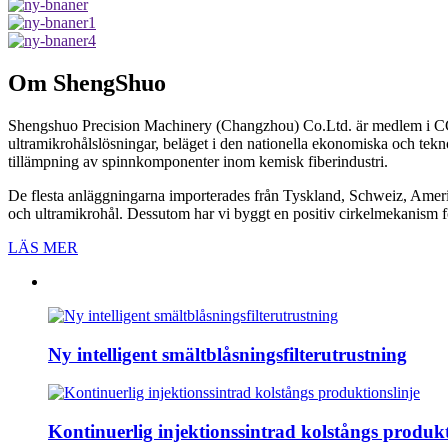
Om ShengShuo
Shengshuo Precision Machinery (Changzhou) Co.Ltd. är medlem
ultramikrohålslösningar, beläget i den nationella ekonomiska och tekn
tillämpning av spinnkomponenter inom kemisk fiberindustri.
De flesta anläggningarna importerades från Tyskland, Schweiz, Ameri
och ultramikrohål. Dessutom har vi byggt en positiv cirkelmekanism fö
LÄS MER
Ny intelligent smältblåsningsfilterutrustning
Kontinuerlig injektionssintrad kolstångs produkt