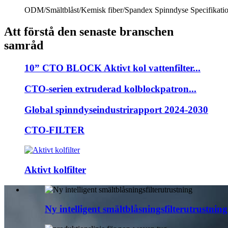
ODM/Smältblåst/Kemisk fiber/Spandex Spinndyse Specifikatione
Att förstå den senaste branschen
samråd
10” CTO BLOCK Aktivt kol vattenfilter...
CTO-serien extruderad kolblockpatron...
Global spinndyseindustrirapport 2024-2030
CTO-FILTER
Aktivt kolfilter
Ny intelligent smältblåsningsfilterutrustning