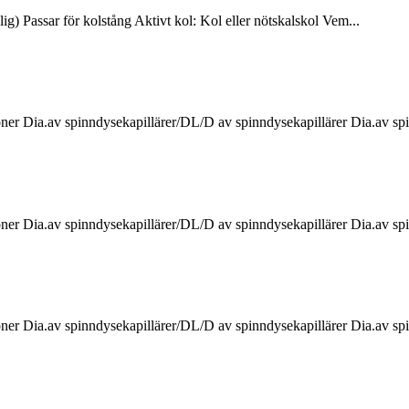
g) Passar för kolstång Aktivt kol: Kol eller nötskalskol Vem...
er Dia.av spinndysekapillärer/DL/D av spinndysekapillärer Dia.av spi
r Dia.av spinndysekapillärer/DL/D av spinndysekapillärer Dia.av spi
er Dia.av spinndysekapillärer/DL/D av spinndysekapillärer Dia.av spi