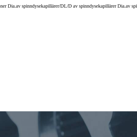
r Dia.av spinndysekapillärer/DL/D av spinndysekapillärer Dia.av spi