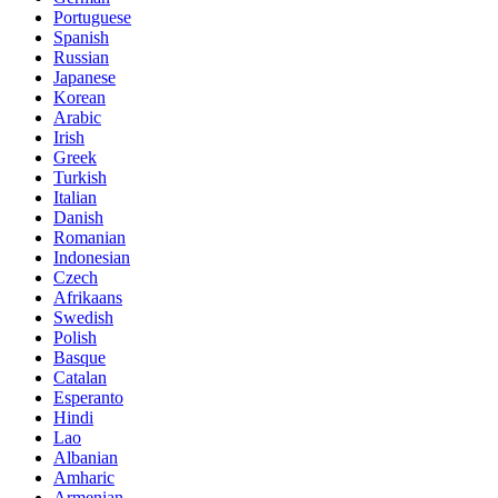
Portuguese
Spanish
Russian
Japanese
Korean
Arabic
Irish
Greek
Turkish
Italian
Danish
Romanian
Indonesian
Czech
Afrikaans
Swedish
Polish
Basque
Catalan
Esperanto
Hindi
Lao
Albanian
Amharic
Armenian