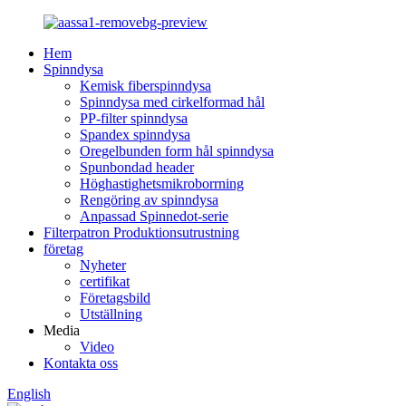
Hem
Spinndysa
Kemisk fiberspinndysa
Spinndysa med cirkelformad hål
PP-filter spinndysa
Spandex spinndysa
Oregelbunden form hål spinndysa
Spunbondad header
Höghastighetsmikroborrning
Rengöring av spinndysa
Anpassad Spinnedot-serie
Filterpatron Produktionsutrustning
företag
Nyheter
certifikat
Företagsbild
Utställning
Media
Video
Kontakta oss
English